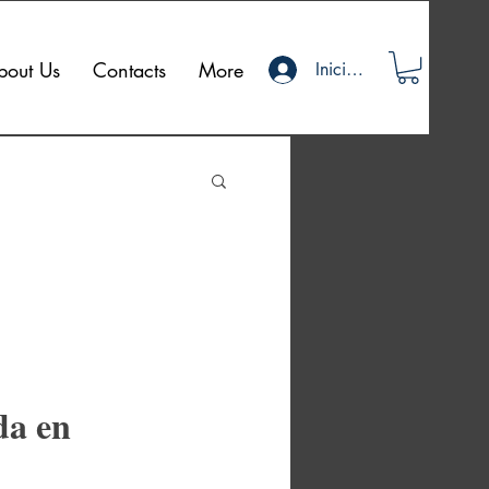
bout Us
Contacts
More
Iniciar sesión
da en