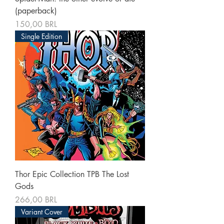
(paperback)
Precio
150,00 BRL
Single Edition
Thor Epic Collection TPB The Lost
Gods
Precio
266,00 BRL
Variant Cover