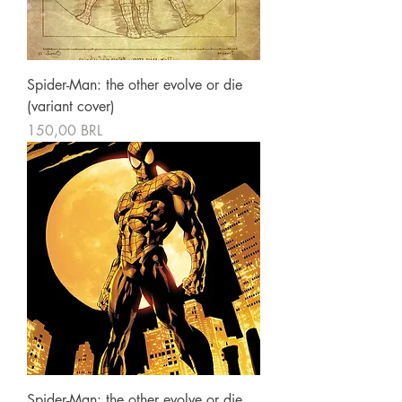
Spider-Man: the other evolve or die
(variant cover)
Precio
150,00 BRL
Spider-Man: the other evolve or die