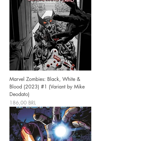
Marvel Zombies: Black, White &
Blood (2023) #1 (Variant by Mike
Deodato)
Precio
186,00 BRL