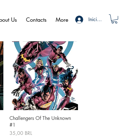
bout Us
Contacts
More
Iniciar sesión
Vista rápida
Challengers Of The Unknown
#1
Precio
35,00 BRL