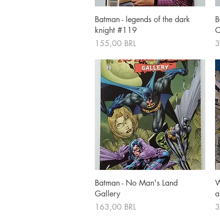
Vista rápida
Batman - legends of the dark
B
knight #119
C
Precio
P
155,00 BRL
3
Vista rápida
Batman - No Man's Land
W
Gallery
a
Precio
P
163,00 BRL
3