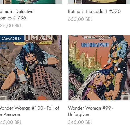
Vista rápida
Vista rápida
atman - Detective
Batman - the code 1 #570
omics # 736
Precio
650,00 BRL
recio
35,00 BRL
DAMAGED
Vista rápida
Vista rápida
onder Woman #100 - Fall of
Wonder Woman #99 -
n Amazon
Unforgiven
recio
Precio
45,00 BRL
345,00 BRL