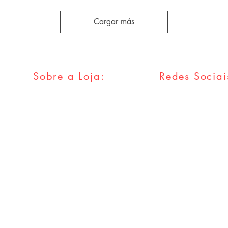
Cargar más
Sobre a Loja:
Redes Sociai
FAQ
Facebook
Envios & Trocas
Twitter
Política da Loja
Instagram
Métodos
Pagamentos
Tumblr