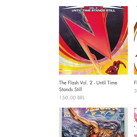
Vista rápida
The Flash Vol. 2 - Until Time
F
Stands Still
P
3
Precio
150,00 BRL