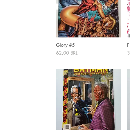
Vista rápida
Glory #5
F
Precio
P
62,00 BRL
3