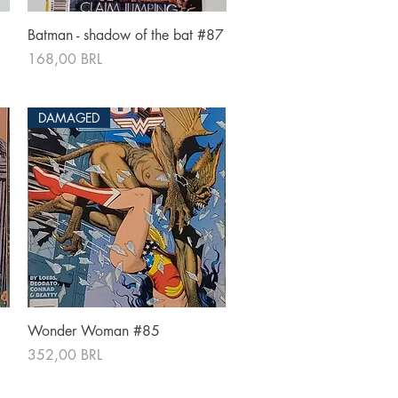
Vista rápida
Batman - shadow of the bat #87
Precio
168,00 BRL
DAMAGED
Vista rápida
Wonder Woman #85
Precio
352,00 BRL