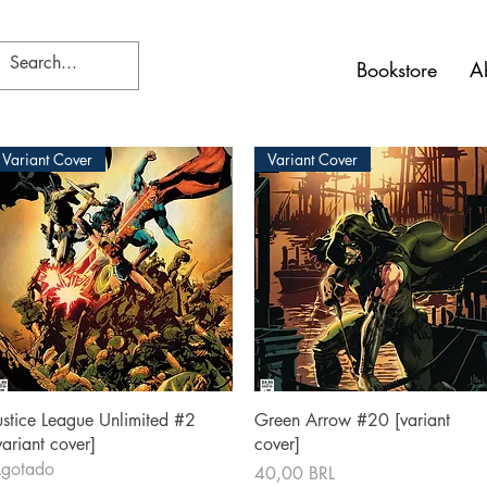
Bookstore
A
Variant Cover
Variant Cover
Vista rápida
Vista rápida
ustice League Unlimited #2
Green Arrow #20 [variant
variant cover]
cover]
gotado
Precio
40,00 BRL