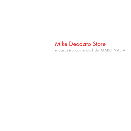
Mike Deodato Store
é parceiro comercial da MARGINALIA:
CNPJ: 22.759.548/0001-52
Rua Dr. Hortêncio Ribeiro nº 148
Bairro Castelo Branco
(próximo à UFPB)
João Pessoa - PB. CEP: 58050-220
info@mikedeodatostore.com