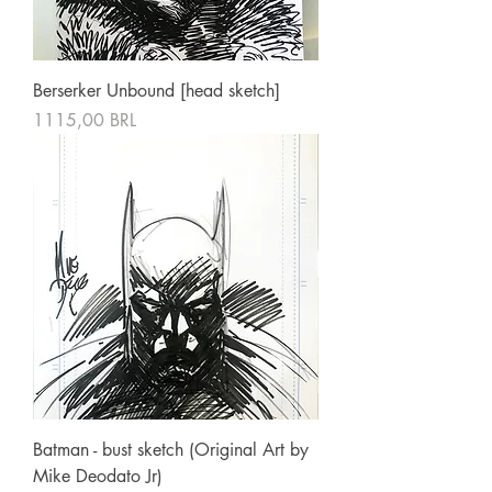
Berserker Unbound [head sketch]
Precio
1115,00 BRL
Batman - bust sketch (Original Art by
Mike Deodato Jr)