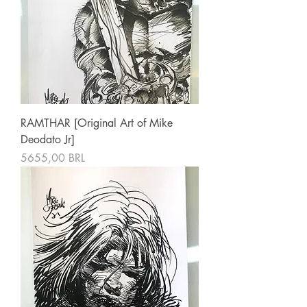
RAMTHAR [Original Art of Mike
Deodato Jr]
Precio
5655,00 BRL