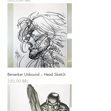
5655,00 BRL
Berserker Unbound – Head Sketch
Precio
250,00 BRL