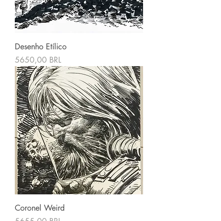
Desenho Etílico
Precio
5650,00 BRL
Coronel Weird
Precio