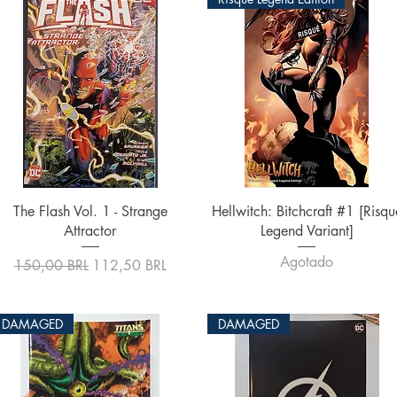
Vista rápida
Vista rápida
The Flash Vol. 1 - Strange
Hellwitch: Bitchcraft #1 [Risqu
Attractor
Legend Variant]
Agotado
Precio
Precio de oferta
150,00 BRL
112,50 BRL
DAMAGED
DAMAGED