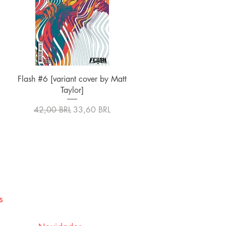
Vista rápida
Flash #6 [variant cover by Matt
Taylor]
Precio
Precio de oferta
42,00 BRL
33,60 BRL
s