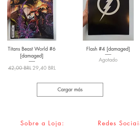
Vista rápida
Vista rápida
Titans Beast World #6
Flash #4 [damaged]
[damaged]
Agotado
Precio
Precio de oferta
42,00 BRL
29,40 BRL
Cargar más
Sobre a Loja:
Redes Sociai