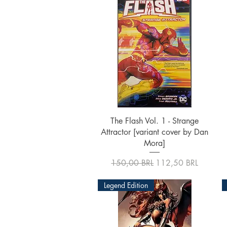
Vista rápida
The Flash Vol. 1 - Strange
Attractor [variant cover by Dan
Mora]
Precio
Precio de oferta
150,00 BRL
112,50 BRL
Legend Edition