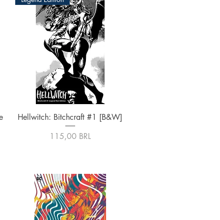
Vista rápida
e
Hellwitch: Bitchcraft #1 [B&W]
Precio
115,00 BRL