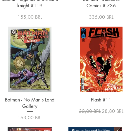
knight #119
Comics # 736
Precio
Precio
155,00 BRL
335,00 BRL
Vista rápida
Vista rápida
Batman - No Man's Land
Flash #11
Gallery
Precio
Precio de ofer
32,00 BRL
28,80 BRL
Precio
163,00 BRL
Risque Legend Edition