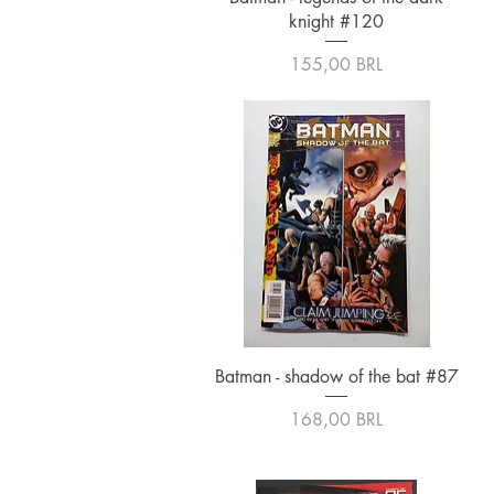
knight #120
Precio
155,00 BRL
Vista rápida
Batman - shadow of the bat #87
Precio
168,00 BRL