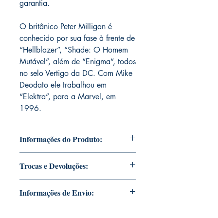
garantia.
O britânico Peter Milligan é
conhecido por sua fase à frente de
“Hellblazer”, “Shade: O Homem
Mutável”, além de “Enigma”, todos
no selo Vertigo da DC. Com Mike
Deodato ele trabalhou em
“Elektra”, para a Marvel, em
1996.
Informações do Produto:
Edições da coleção pessoal de Mike
Trocas e Devoluções:
Deodato Jr.
Essas e outras edições serão assinadas
ATENÇÃO: nossas edições são tiradas
com ou sem dedicatória, caso você
Informações de Envio:
limitadas com autógrafos
queira que Mike Deodato Jr autografe
personalizados. Infelizmente, não está
seus exemplares.
Essas edições estão na residência de
sujeito a devolução. Pois uma vez