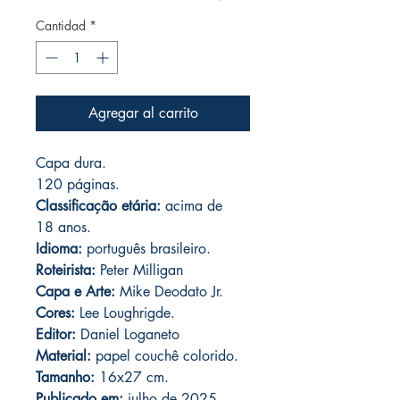
Cantidad
*
Agregar al carrito
Capa dura.
120 páginas.
Classificação etária:
acima de
18 anos.
Idioma:
português brasileiro.
Roteirista:
Peter Milligan
Capa e
Arte:
Mike Deodato Jr.
Cores:
Lee Loughrigde.
Editor:
Daniel Loganeto
Material:
papel couchê colorido.
Tamanho:
16x27 cm.
Publicado em:
julho de 2025