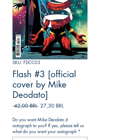
SKU: FDCC03
Flash #3 [official
cover by Mike
Deodato]
Precio
Precio
 42,00 BRL 
27,30 BRL
de
oferta
Do you want Mike Deodato Jr
autograph to you? If yes, please tell us
what do you want your autograph
*