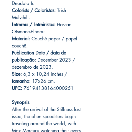
Deodato Jr.
Colorists / Coloristas:
Trish
Mulvihill.
Letrerers / Letreiristas:
Hassan
Otsmane-Elhaou.
Material:
Couché paper / papel
couchê.
Publication Date / data da
publicação:
December 2023 /
dezembro de 2023.
Size:
6,3 x 10,24 inches /
tamanho:
17x26 cm.
UPC:
76194138164000251
Synopsis:
After the arrival of the Stillness last
issue, the alien speedsters begin
traveling around the world, with
Max Mercury watching their every