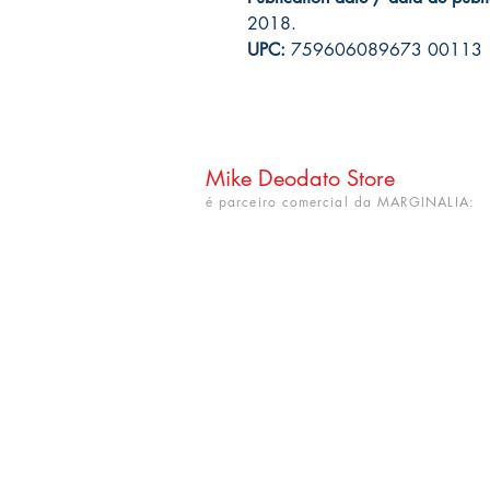
2018.
UPC:
759606089673 00113
Mike Deodato Store
é parceiro comercial da MARGINALIA:
CNPJ: 22.759.548/0001-52
Rua Dr. Hortêncio Ribeiro nº 148
Bairro Castelo Branco
(próximo à UFPB)
João Pessoa - PB. CEP: 58050-220
info@mikedeodatostore.com