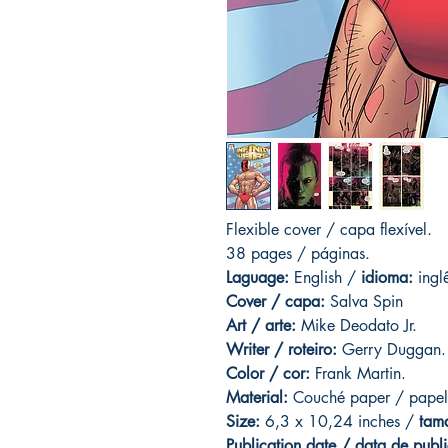
Flexible cover / capa flexível.
38 pages / páginas.
Laguage:
English /
idioma:
ingl
Cover / capa:
Salva Spin
Art
/ arte:
Mike Deodato Jr.
Writer / roteiro:
Gerry Duggan.
Color / cor:
Frank Martin.
Material:
C
ouché paper / papel
Size:
6,3 x 10,24 inches /
tam
Publication date / data de publ