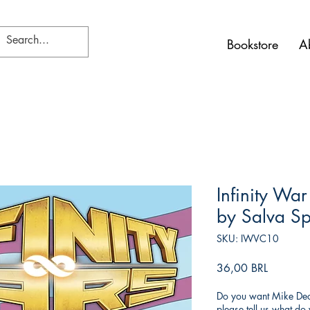
Bookstore
A
Infinity War
by Salva Sp
SKU: IWVC10
Precio
36,00 BRL
Do you want Mike Deod
please tell us what d