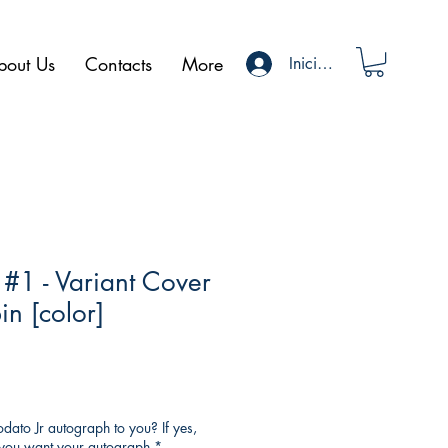
bout Us
Contacts
More
Iniciar sesión
 #1 - Variant Cover
in [color]
ato Jr autograph to you? If yes,
o you want your autograph
*