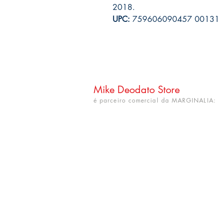
2018.
UPC:
759606090457 00131
Mike Deodato Store
é parceiro comercial da MARGINALIA:
CNPJ: 22.759.548/0001-52
Rua Dr. Hortêncio Ribeiro nº 148
Bairro Castelo Branco
(próximo à UFPB)
João Pessoa - PB. CEP: 58050-220
info@mikedeodatostore.com