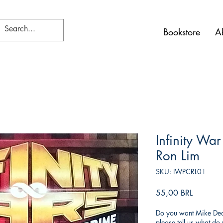
Bookstore
A
Infinity War
Ron Lim
SKU: IWPCRL01
Precio
55,00 BRL
Do you want Mike Deod
please tell us what d