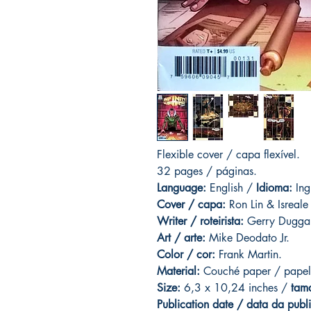
Flexible cover / capa flexível.
32 pages
/ páginas.
Language:
English /
Idioma:
Ing
Cover / capa:
Ron Lin & Isreale 
Writer / roteirista:
Gerry Dugga
Art
/ arte:
Mike Deodato Jr.
Color / cor:
Frank Martin.
Material:
C
ouché paper / papel
Size:
6,3 x 10,24 inches /
tam
Publication date / data da publ