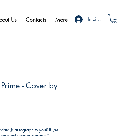
bout Us
Contacts
More
Iniciar sesión
 Prime - Cover by
ato Jr autograph to you? If yes,
o you want your autograph
*