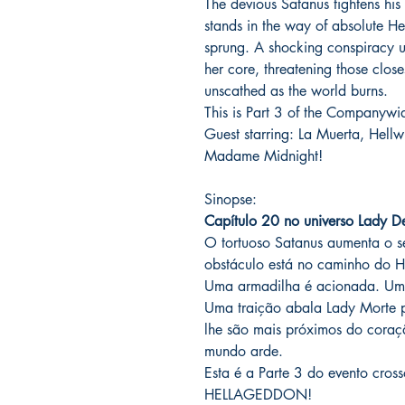
The devious Satanus tightens his
stands in the way of absolute 
sprung. A shocking conspiracy u
her core, threatening those clos
unscathed as the world burns.
This is Part 3 of the Company
Guest starring: La Muerta, Hellw
Madame Midnight!
Sinopse:
Capítulo 20 no universo Lady D
O tortuoso Satanus aumenta o 
obstáculo está no caminho do H
Uma armadilha é acionada. Uma
Uma traição abala Lady Morte 
lhe são mais próximos do coraç
mundo arde.
Esta é a Parte 3 do evento cro
HELLAGEDDON!