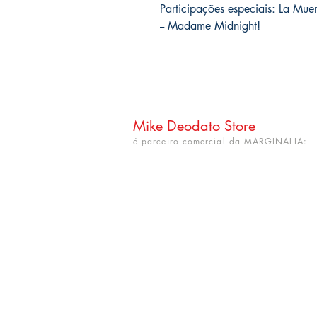
Participações especiais: La Mue
-- Madame Midnight!
Mike Deodato Store
é parceiro comercial da MARGINALIA:
CNPJ: 22.759.548/0001-52
Rua Dr. Hortêncio Ribeiro nº 148
Bairro Castelo Branco
(próximo à UFPB)
João Pessoa - PB. CEP: 58050-220
info@mikedeodatostore.com