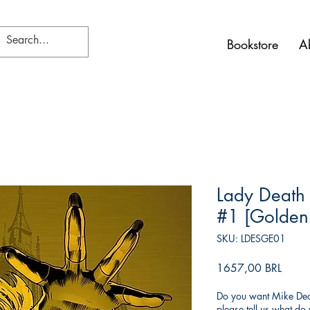
Bookstore
A
Lady Death 
#1 [Golden 
SKU: LDESGE01
Precio
1657,00 BRL
Do you want Mike Deod
please tell us what d