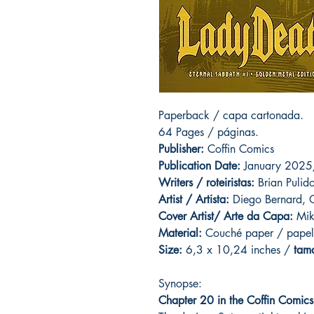
Paperback / capa cartonada.
64 Pages / páginas.
Publisher:
Coffin Comics
Publication Date:
January 202
Writers / roteiristas:
Brian Pulid
Artist / Artista:
Diego Bernard, C
Cover Artist/ Arte da Capa:
Mike
Material:
C
ouché paper / papel
Size:
6,3 x 10,24 inches /
tam
Synopse:
Chapter 20 in the Coffin Comics