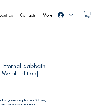
bout Us
Contacts
More
Iniciar sesión
- Eternal Sabbath
Metal Edition]
ato Jr autograph to you? If yes,
o you want your autograph
*