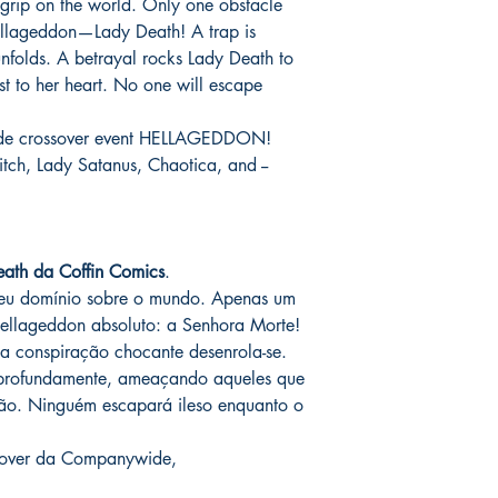
 grip on the world. Only one obstacle
assinadas conforme so
catálogo.
Hellageddon—Lady Death! A trap is
serão enviados por co
o prazo de entrega no
nfolds. A betrayal rocks Lady Death to
fora do Brasil *
é de 1
est to her heart. No one will escape
chegue em 25 dias, e
imediatamente para fa
wide crossover event HELLAGEDDON!
entrega.
itch, Lady Satanus, Chaotica, and --
Você pode ver Mike D
nas redes sociais del
forma de garantia e v
produto. :)
eath da Coffin Comics
.
seu domínio sobre o mundo. Apenas um
*
A entrega fora do Br
ellageddon absoluto: a Senhora Morte!
dos Correios e ao alc
 conspiração chocante desenrola-se.
Wix.
profundamente, ameaçando aqueles que
ão. Ninguém escapará ileso enquanto o
ssover da Companywide,