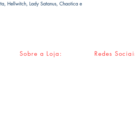
rta, Hellwitch, Lady Satanus, Chaotica e
Sobre a Loja:
Redes Sociai
FAQ
Facebook
Envios & Trocas
Twitter
Política da Loja
Instagram
Métodos
Pagamentos
Tumblr