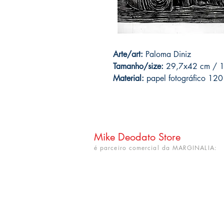
Arte/art:
Paloma Diniz
Tamanho/size:
29,7x42 cm / 11
Material:
papel fotográfico 12
Mike Deodato Store
é parceiro comercial da MARGINALIA:
CNPJ: 22.759.548/0001-52
Rua Dr. Hortêncio Ribeiro nº 148
Bairro Castelo Branco
(próximo à UFPB)