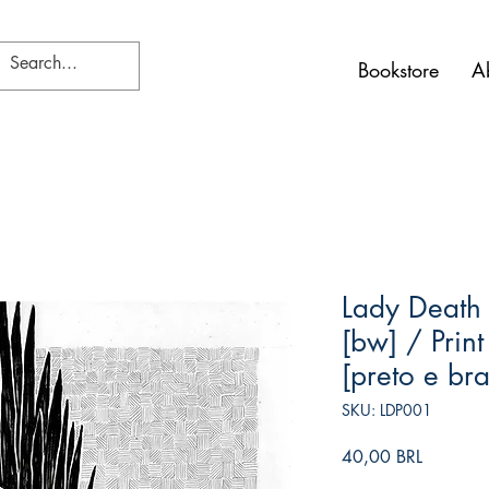
Bookstore
A
Lady Death 
[bw] / Prin
[preto e br
SKU: LDP001
Precio
40,00 BRL