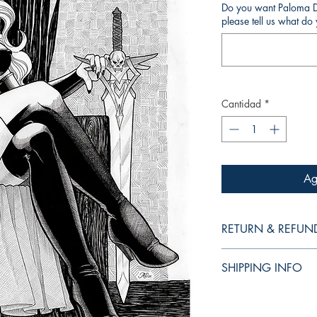
Do you want Paloma Di
please tell us what d
Cantidad
*
Ag
RETURN & REFUN
Produto não está suje
SHIPPING INFO
do transporte, roubo 
entrega, você poderá
Este produto está na 
valor ou receber seu d
Os pedidos serão proc