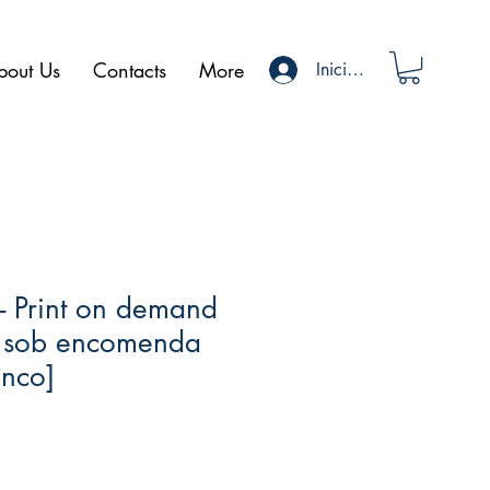
bout Us
Contacts
More
Iniciar sesión
- Print on demand
t sob encomenda
anco]