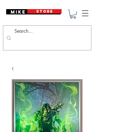
Mike Deodato
STORE