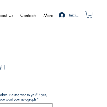
bout Us
Contacts
More
Iniciar sesión
#1
ato Jr autograph to you? If yes,
o you want your autograph
*