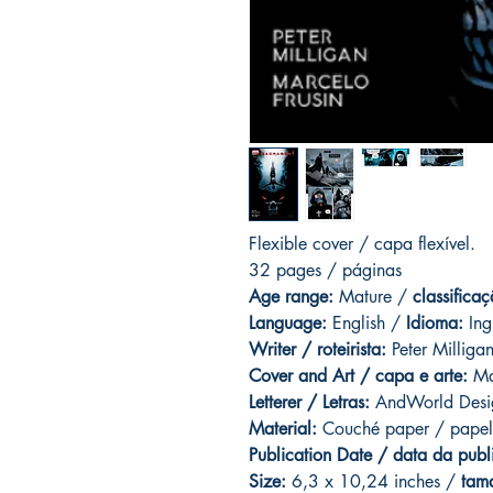
Flexible cover / capa flexível.
32 pages / páginas
Age range:
Mature /
classificaç
Language:
English /
Idioma:
Ing
Writer / roteirista:
Peter Milliga
Cover and Art / capa e arte:
Mar
Letterer / Letras:
AndWorld Desi
Material:
Couché paper / papel
Publication Date / data da publ
Size:
6,3 x 10,24 inches /
tam