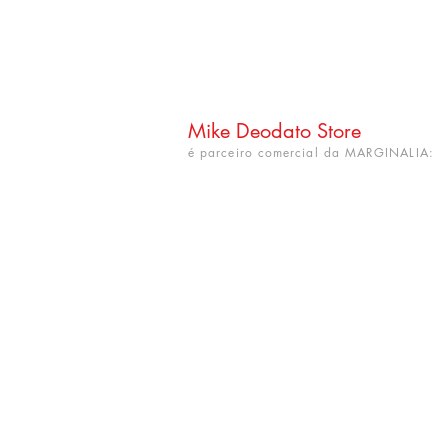
Mike Deodato Store
é parceiro comercial da MARGINALIA:
CNPJ: 22.759.548/0001-52
Rua Dr. Hortêncio Ribeiro nº 148
Bairro Castelo Branco
(próximo à UFPB)
João Pessoa - PB. CEP: 58050-220
info@mikedeodatostore.com