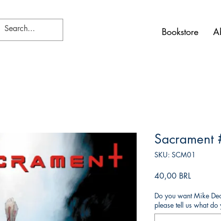
Bookstore
A
Sacrament 
SKU: SCM01
Precio
40,00 BRL
Do you want Mike Deod
please tell us what d