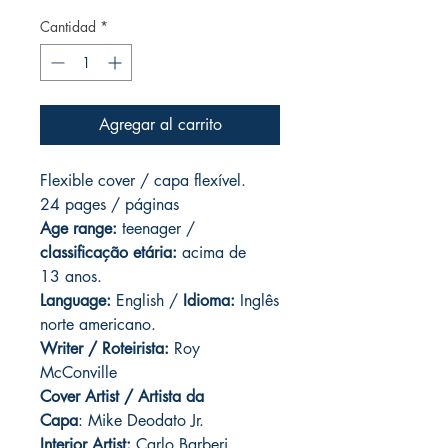
Cantidad
*
Agregar al carrito
Flexible cover / capa flexível.
24 pages / páginas
Age range:
teenager /
classificação etária:
acima de
13 anos.
Language:
English /
Idioma:
Inglês
norte americano.
Writer / Roteirista:
Roy
McConville
Cover Artist / Artista da
Capa
: Mike Deodato Jr.
Interior Artist:
Carlo Barberi