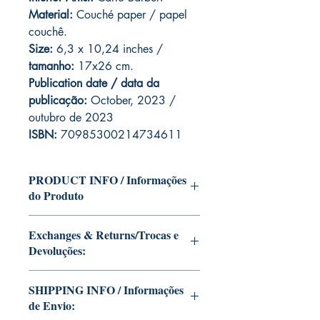
Material:
Couché paper / papel
couchê.
Size:
6,3 x 10,24 inches /
tamanho:
17x26 cm.
Publication date / data da
publicação:
October, 2023 /
outubro de 2023
ISBN:
70985300214734611
PRODUCT INFO / Informações
do Produto
Edition of Mike Deodato Jr's personal
Exchanges & Returns/Trocas e
collection.
Devoluções:
This and other editions will be signed
with or without dedication, in case you
ATTENTION: our editions are limited
want Mike Deodato Jr to autograph
SHIPPING INFO / Informações
runs with personalized autographs.
your copy.
de Envio:
Unfortunately, it is not subject to return.
--