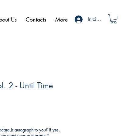
bout Us
Contacts
More
Iniciar sesión
l. 2 - Until Time
ato Jr autograph to you? If yes,
o you want your autograph
*