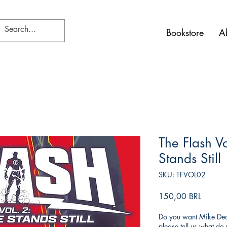
Bookstore
A
The Flash Vo
Stands Still
SKU: TFVOL02
Precio
150,00 BRL
Do you want Mike Deod
please tell us what d