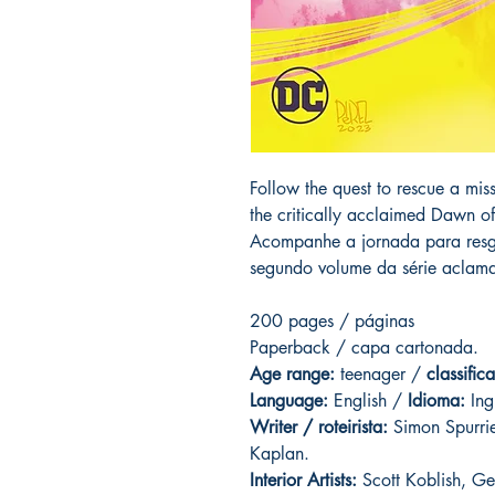
Follow the quest to rescue a mi
the critically acclaimed Dawn of
Acompanhe a jornada para resg
segundo volume da série aclama
200 pages / páginas
Paperback / capa cartonada.
Age range:
teenager /
classific
Language:
English /
Idioma:
Ing
Writer / roteirista:
Simon Spurrier
Kaplan.
Interior Artists:
Scott Koblish, G