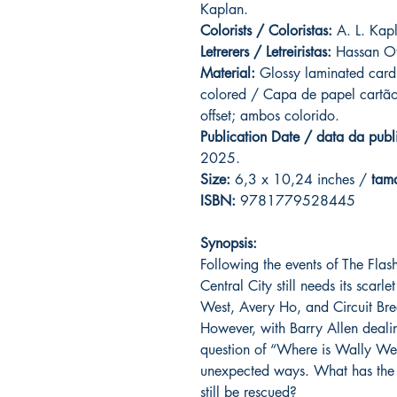
Kaplan.
Colorists / Coloristas:
A. L. Kapl
Letrerers / Letreiristas:
Hassan Ot
Material:
Glossy laminated cardb
colored / Capa de papel cartão
offset; ambos colorido.
Publication Date / data da publ
2025.
Size:
6,3 x 10,24 inches /
tam
ISBN:
9781779528445
Synopsis:
Following the events of The Fla
Central City still needs its scarl
West, Avery Ho, and Circuit Bre
However, with Barry Allen dealin
question of “Where is Wally Wes
unexpected ways. What has the 
still be rescued?