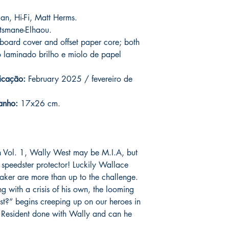
assinadas conforme so
catálogo.
serão enviados por co
an, Hi-Fi, Matt Herms.
o prazo de entrega no
smane-Elhaou.
fora do Brasil *
é de 1
oard cover and offset paper core; both
chegue em 25 dias, e
 laminado brilho e miolo de papel
imediatamente para fa
entrega.
icação:
February 2025 / fevereiro de
Você pode ver Mike D
nas redes sociais del
anho:
17x26 cm.
forma de garantia e v
produto. :)
*
A entrega fora do Br
sh Vol. 1, Wally West may be M.I.A, but
dos Correios e ao alc
et speedster protector! Luckily Wallace
Wix.
aker are more than up to the challenge.
g with a crisis of his own, the looming
t?” begins creeping up on our heroes in
Resident done with Wally and can he